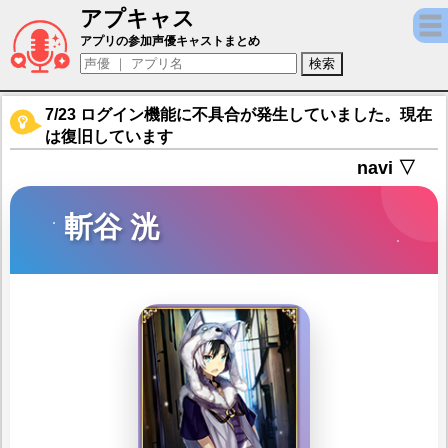
アプキャス
斬谷 洸（声優：原紗友里)【ヴァンパイア†
アプリの参加声優キャストまとめ
7/23 ログイン機能に不具合が発生していました。現在
は復旧しています
navi ▽
斬谷 洸