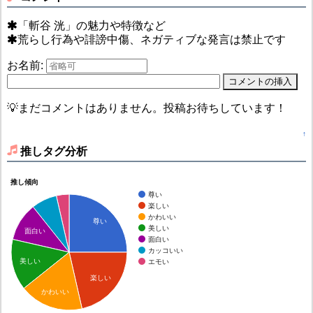
「斬谷 洸」の魅力や特徴など
荒らし行為や誹謗中傷、ネガティブな発言は禁止です
お名前:
💡まだコメントはありません。投稿お待ちしています！
↑
推しタグ分析
推し傾向
尊い
楽しい
かわいい
尊い
美しい
面白い
面白い
カッコいい
美しい
エモい
楽しい
かわいい