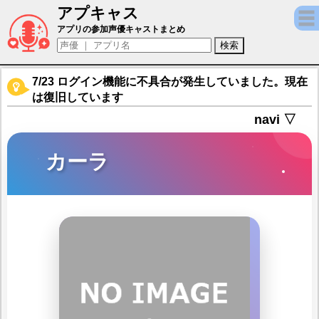
アプキャス
カーラ（声優：白木院ゆうか)【堕落ギア for G
アプリの参加声優キャストまとめ
7/23 ログイン機能に不具合が発生していました。現在
は復旧しています
navi ▽
カーラ