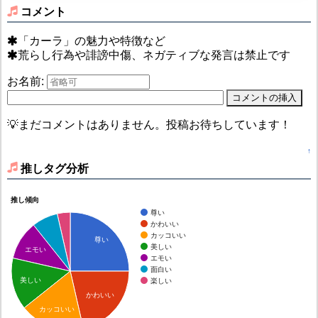
コメント
「カーラ」の魅力や特徴など
荒らし行為や誹謗中傷、ネガティブな発言は禁止です
お名前:
💡まだコメントはありません。投稿お待ちしています！
↑
推しタグ分析
推し傾向
尊い
かわいい
カッコいい
尊い
美しい
エモい
エモい
面白い
美しい
楽しい
かわいい
カッコいい