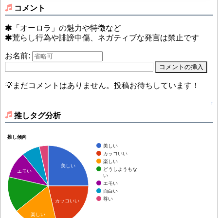
コメント
「オーロラ」の魅力や特徴など
荒らし行為や誹謗中傷、ネガティブな発言は禁止です
お名前:
💡まだコメントはありません。投稿お待ちしています！
↑
推しタグ分析
推し傾向
美しい
カッコいい
楽しい
美しい
どうしようもな
エモい
い
エモい
面白い
尊い
カッコいい
楽しい