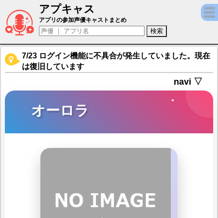
アプキャス
オーロラ（声優：？？？)【チェリーテイル】
アプリの参加声優キャストまとめ
7/23 ログイン機能に不具合が発生していました。現在
は復旧しています
navi ▽
オーロラ