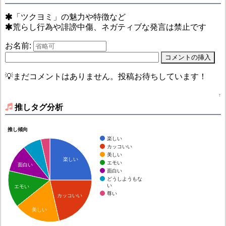
「ツクヨミ」の魅力や特徴など
荒らし行為や誹謗中傷、ネガティブな発言は禁止です
お名前:
💡まだコメントはありません。投稿お待ちしています！
↑
推しタグ分析
推し傾向
楽しい
カッコいい
美しい
楽しい
エモい
面白い
面白い
どうしようもな
い
エモい
尊い
カッコいい
美しい