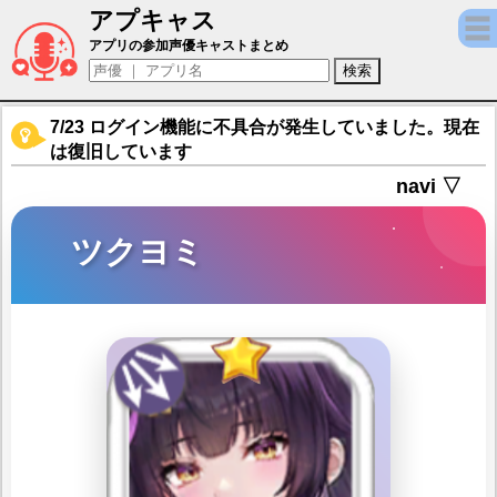
アプキャス
ツクヨミ（声優：？？？)【チェリーテイル】
アプリの参加声優キャストまとめ
7/23 ログイン機能に不具合が発生していました。現在
は復旧しています
navi ▽
ツクヨミ