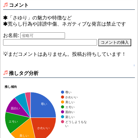
コメント
「さゆり」の魅力や特徴など
荒らし行為や誹謗中傷、ネガティブな発言は禁止です
お名前:
💡まだコメントはありません。投稿お待ちしています！
↑
推しタグ分析
推し傾向
尊い
かわいい
美しい
尊い
エモい
面白い
面白い
楽しい
エモい
どうしようもな
い
かわいい
美しい