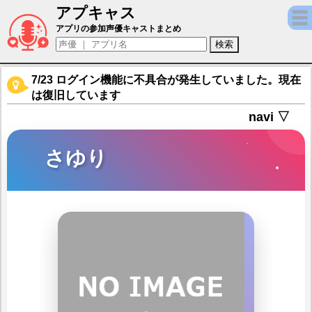
アプキャス
さゆり（声優：和氣あず未)【DEAD OR ALIVE X
アプリの参加声優キャストまとめ
7/23 ログイン機能に不具合が発生していました。現在
は復旧しています
navi ▽
さゆり