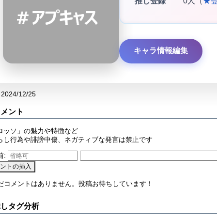
推し登録
0人（
★
キャラ情報編集
2024/12/25
コメント
ロッソ」の魅力や特徴など
らし行為や誹謗中傷、ネガティブな発言は禁止です
前:
まだコメントはありません。投稿お待ちしています！
推しタグ分析