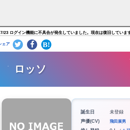
ive】キャラ紹介
7/23 ログイン機能に不具合が発生していました。現在は復旧していま
シェア
ロッソ
誕生日
未登録
声優(CV)
飛田展男