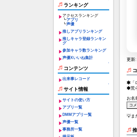
ランキング
アクセスランキング
┗
アプリ
┗
声優
推しアプリランキング
推しキャラ登録ランキン
グ
参加キャラ数ランキング
声優Xいいね集計
更新: 
↑
コンテンツ
出来事レコード
「
↑
荒
サイト情報
お名
サイトの使い方
アプリ一覧
DMMアプリ一覧
💡
声優一覧
事務所一覧
掲示板