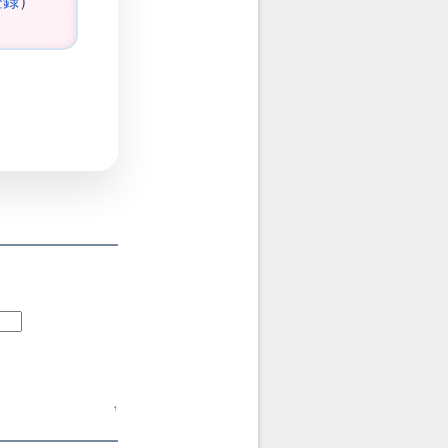
登録
）
↑