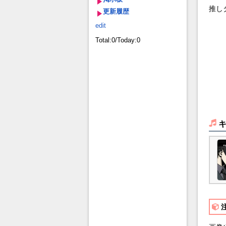
推しタ
更新履歴
edit
Total:0/Today:0