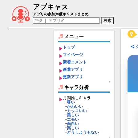
アプキャス
ロッソ（声優：飛田展男)【UNLIGHT:Rev
アプリの参加声優キャストまとめ
メニュー
トップ
マイページ
新着コメント
新着アプリ
更新アプリ
↑
キャラ分析
月間推しキャラ
┗
尊い
┗
かわいい
┗
カッコいい
┗
美しい
┗
エモい
┗
面白い
┗
楽しい
┗
どうしようもない
↑