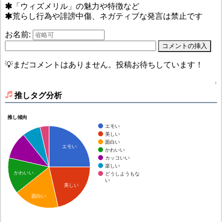
「ウィズメリル」の魅力や特徴など
荒らし行為や誹謗中傷、ネガティブな発言は禁止です
お名前:
💡まだコメントはありません。投稿お待ちしています！
↑
推しタグ分析
推し傾向
エモい
美しい
面白い
エモい
かわいい
カッコいい
楽しい
かわいい
どうしようもな
い
美しい
面白い