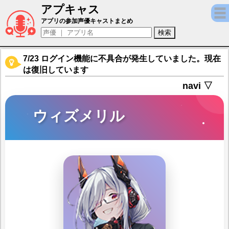
アプキャス
ウィズメリル（声優：ぷち汰)【ルミナ プ
アプリの参加声優キャストまとめ
7/23 ログイン機能に不具合が発生していました。現在
は復旧しています
navi ▽
ウィズメリル