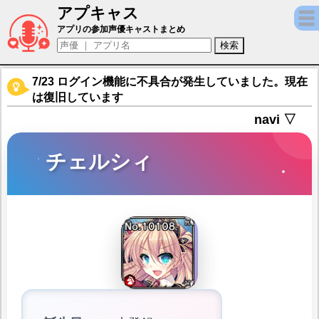
アプキャス
チェルシィ（声優：草野花恋)【ブレイヴガー
アプリの参加声優キャストまとめ
7/23 ログイン機能に不具合が発生していました。現在
は復旧しています
navi ▽
チェルシィ