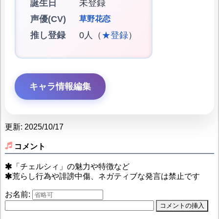
誕生日
未登録
声優(CV)
草野花恋
推し登録
0人（
★登録
）
キャラ情報編集
更新: 2025/10/17
コメント
「チェルシィ」の魅力や特徴など
荒らし行為や誹謗中傷、ネガティブな発言は禁止です
お名前: