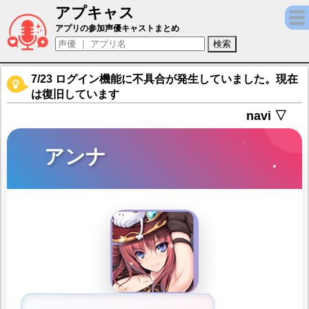
アプキャス
アンナ（声優：花園めい)【アイオライトリン
アプリの参加声優キャストまとめ
7/23 ログイン機能に不具合が発生していました。現在
は復旧しています
navi ▽
アンナ