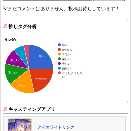
💡まだコメントはありません。投稿お待ちしています！
↑
推しタグ分析
推し傾向
尊い
かわいい
エモい
尊い
楽しい
美しい
美しい
面白い
楽しい
どうしようもな
い
かわいい
エモい
↑
キャスティングアプリ
アイオライトリンク