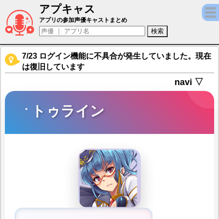
アプキャス
トゥライン（声優：奥山歩)【アイオライト
アプリの参加声優キャストまとめ
7/23 ログイン機能に不具合が発生していました。現在
は復旧しています
navi ▽
トゥライン