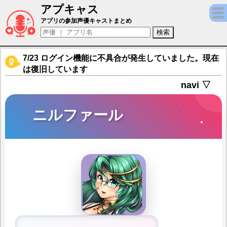
アプキャス
ニルファール（声優：美月)【アイオライト
アプリの参加声優キャストまとめ
7/23 ログイン機能に不具合が発生していました。現在
は復旧しています
navi ▽
ニルファール