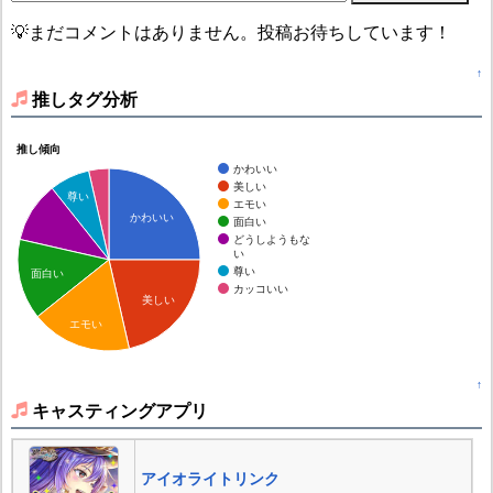
💡まだコメントはありません。投稿お待ちしています！
↑
推しタグ分析
推し傾向
かわいい
美しい
尊い
エモい
かわいい
面白い
どうしようもな
い
尊い
面白い
カッコいい
美しい
エモい
↑
キャスティングアプリ
アイオライトリンク