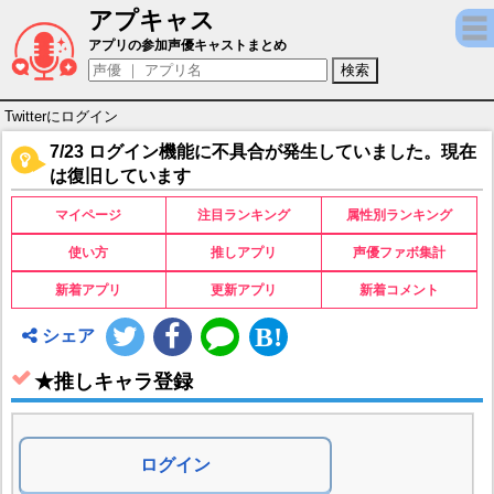
アプキャス
Twitterにログイン
アプリの参加声優キャストまとめ
Twitterにログイン
7/23 ログイン機能に不具合が発生していました。現在
は復旧しています
マイページ
注目ランキング
属性別ランキング
使い方
推しアプリ
声優ファボ集計
新着アプリ
更新アプリ
新着コメント
シェア
★推しキャラ登録
ログイン