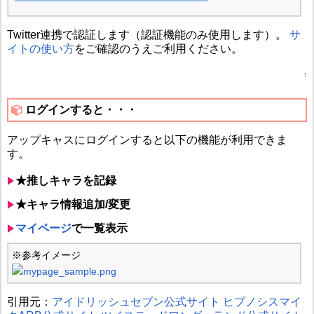
Twitter連携で認証します（認証機能のみ使用します）。
サ
イトの使い方
をご確認のうえご利用ください。
↑
ログインすると・・・
アップキャスにログインすると以下の機能が利用できま
す。
★推しキャラを記録
★キャラ情報追加/変更
マイページ
で一覧表示
※参考イメージ
引用元：
アイドリッシュセブン公式サイト
ヒプノシスマイ