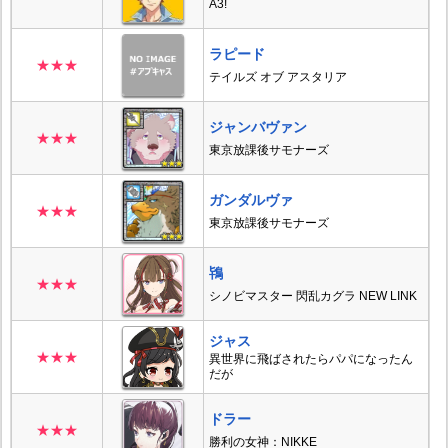
A3!
ラピード
★★★
テイルズ オブ アスタリア
ジャンバヴァン
★★★
東京放課後サモナーズ
ガンダルヴァ
★★★
東京放課後サモナーズ
鴇
★★★
シノビマスター 閃乱カグラ NEW LINK
ジャス
★★★
異世界に飛ばされたらパパになったん
だが
ドラー
★★★
勝利の女神：NIKKE