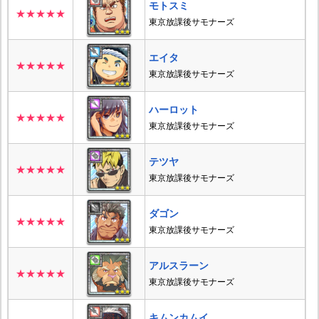
モトスミ
★★★★★
東京放課後サモナーズ
エイタ
★★★★★
東京放課後サモナーズ
ハーロット
★★★★★
東京放課後サモナーズ
テツヤ
★★★★★
東京放課後サモナーズ
ダゴン
★★★★★
東京放課後サモナーズ
アルスラーン
★★★★★
東京放課後サモナーズ
キムンカムイ