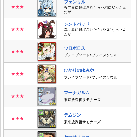
フェンリル
★★★
異世界に飛ばされたらパパになったん
だが
シンドバッド
★★★
異世界に飛ばされたらパパになったん
だが
ウロボロス
★★★
ブレイブソード×ブレイズソウル
ひかりのゆみや
★★★
ブレイブソード×ブレイズソウル
マーナガルム
★★★
東京放課後サモナーズ
テムジン
★★★
東京放課後サモナーズ