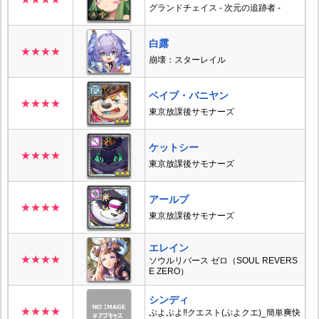
グランドチェイス - 次元の追跡者 -
白露
★★★★
崩壊：スターレイル
ベイブ・バニヤン
★★★★
東京放課後サモナーズ
ケットシー
★★★★
東京放課後サモナーズ
アールプ
★★★★
東京放課後サモナーズ
エレイン
★★★★
ソウルリバース ゼロ（SOUL REVERS
E ZERO）
シンディ
★★★★
ぷよぷよ‼クエスト(ぷよクエ)_簡単爽快