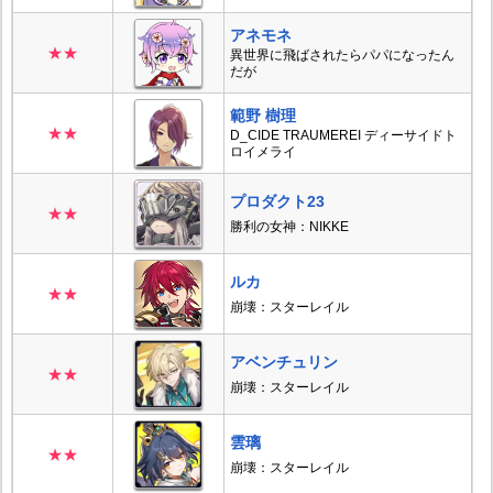
アネモネ
★★
異世界に飛ばされたらパパになったん
だが
範野 樹理
★★
D_CIDE TRAUMEREI ディーサイドト
ロイメライ
プロダクト23
★★
勝利の女神：NIKKE
ルカ
★★
崩壊：スターレイル
アベンチュリン
★★
崩壊：スターレイル
雲璃
★★
崩壊：スターレイル