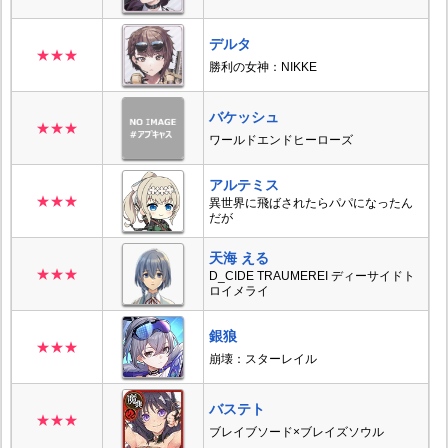
デルタ
★★★
勝利の女神：NIKKE
バケッシュ
★★★
ワールドエンドヒーローズ
アルテミス
★★★
異世界に飛ばされたらパパになったん
だが
天海 える
★★★
D_CIDE TRAUMEREI ディーサイドト
ロイメライ
銀狼
★★★
崩壊：スターレイル
バステト
★★★
ブレイブソード×ブレイズソウル