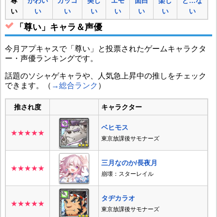
尊
かわい
カッコ
美し
エモ
面白
楽し
ど…な
い
い
い
い
い
い
い
い
「尊い」キャラ＆声優
今月アプキャスで「尊い」と投票されたゲームキャラクタ
ー・声優ランキングです。
話題のソシャゲキャラや、人気急上昇中の推しをチェック
できます。（
→総合ランク
）
推され度
キャラクター
ベヒモス
★★★★★
東京放課後サモナーズ
三月なのか/長夜月
★★★★★
崩壊：スターレイル
タヂカラオ
★★★★★
東京放課後サモナーズ