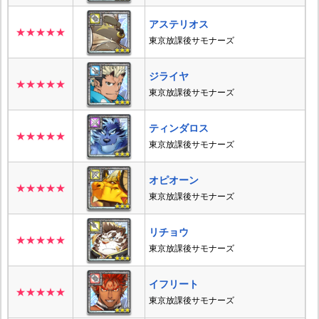
アステリオス
★★★★★
東京放課後サモナーズ
ジライヤ
★★★★★
東京放課後サモナーズ
ティンダロス
★★★★★
東京放課後サモナーズ
オピオーン
★★★★★
東京放課後サモナーズ
リチョウ
★★★★★
東京放課後サモナーズ
イフリート
★★★★★
東京放課後サモナーズ