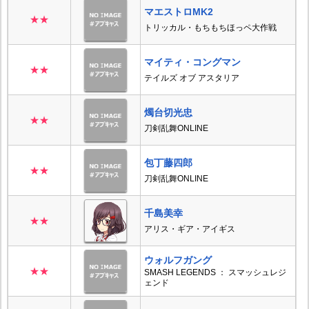
マエストロMK2
★★
トリッカル・もちもちほっペ大作戦
マイティ・コングマン
★★
テイルズ オブ アスタリア
燭台切光忠
★★
刀剣乱舞ONLINE
包丁藤四郎
★★
刀剣乱舞ONLINE
千島美幸
★★
アリス・ギア・アイギス
ウォルフガング
★★
SMASH LEGENDS ： スマッシュレジ
ェンド