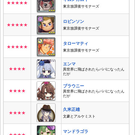
★★★★★
東京放課後サモナーズ
ロビンソン
★★★★★
東京放課後サモナーズ
タローマティ
★★★★★
東京放課後サモナーズ
エンマ
★★★★
異世界に飛ばされたらパパになったん
だが
ブラウニー
★★★★
異世界に飛ばされたらパパになったん
だが
久米正雄
★★★★
文豪とアルケミスト
マンドラゴラ
★★★★