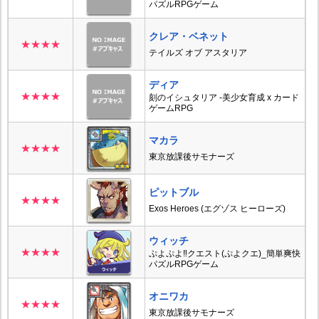
パズルRPGゲーム
クレア・ベネット
★★★★
テイルズ オブ アスタリア
ディア
★★★★
刻のイシュタリア -美少女育成 x カード
ゲームRPG
マカラ
★★★★
東京放課後サモナーズ
ピットブル
★★★★
Exos Heroes (エグゾス ヒーローズ)
ウィッチ
★★★★
ぷよぷよ‼クエスト(ぷよクエ)_簡単爽快
パズルRPGゲーム
オニワカ
★★★★
東京放課後サモナーズ