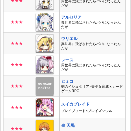
★★★
異世界に飛ばされたらパパになったん
だが
アルセリア
★★★
異世界に飛ばされたらパパになったん
だが
ウリエル
★★★
異世界に飛ばされたらパパになったん
だが
レース
★★★
異世界に飛ばされたらパパになったん
だが
ヒミコ
★★★
刻のイシュタリア -美少女育成 x カード
ゲームRPG
スイカブレイド
★★★
ブレイブソード×ブレイズソウル
皇 天馬
★★★