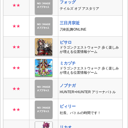
フォッグ
★★
テイルズ オブ アスタリア
三日月宗近
★★
刀剣乱舞ONLINE
ピサロ
★★
ドラゴンクエストウォーク 歩く楽しみ
が増える位置情報ゲーム
ミカヅチ
★★
ドラゴンクエストウォーク 歩く楽しみ
が増える位置情報ゲーム
ノブナガ
★★
HUNTER×HUNTER アリーナバトル
ピィリー
★★
社長、バトルの時間です！
リカオ