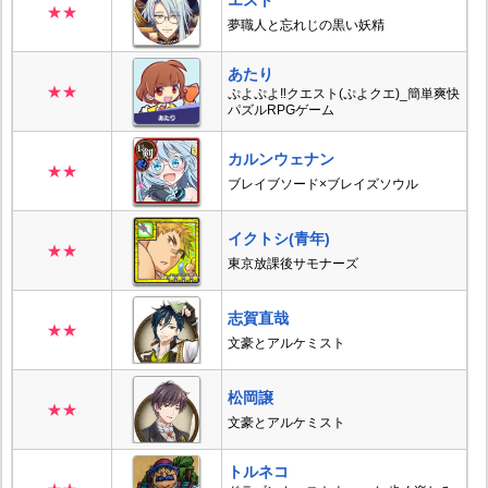
エスト
★★
夢職人と忘れじの黒い妖精
あたり
★★
ぷよぷよ‼クエスト(ぷよクエ)_簡単爽快
パズルRPGゲーム
カルンウェナン
★★
ブレイブソード×ブレイズソウル
イクトシ(青年)
★★
東京放課後サモナーズ
志賀直哉
★★
文豪とアルケミスト
松岡譲
★★
文豪とアルケミスト
トルネコ