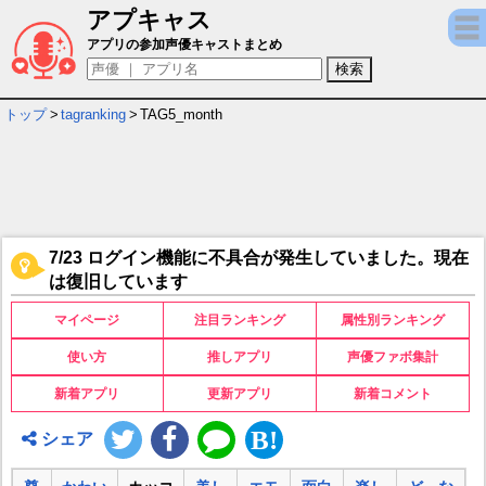
アプキャス
カッコいいゲームキャラ・声優 月間ランキ
アプリの参加声優キャストまとめ
トップ
>
tagranking
>
TAG5_month
7/23 ログイン機能に不具合が発生していました。現在
は復旧しています
マイページ
注目ランキング
属性別ランキング
使い方
推しアプリ
声優ファボ集計
新着アプリ
更新アプリ
新着コメント
シェア