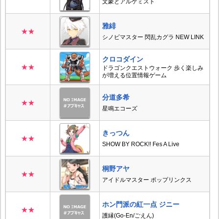
文豪とアルケミスト
雅緋
★★
シノビマスター 閃乱カグラ NEW LINK
クロコダイン
★★
ドラゴンクエストウォーク 歩く楽しみ
が増える位置情報ゲーム
分道多希
★★
星鳴エコーズ
きっつん
★★
SHOW BY ROCK!! Fes A Live
桐野アヤ
★★
アイドルマスター ポップリンクス
ホン門派の紅一点 ジニー
★★
護縁(Go-En/ごえん)