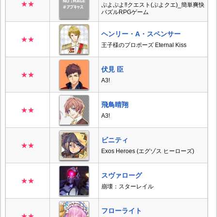
★★
ぷよぷよ‼クエスト(ぷよクエ)_簡単爽快
パズルRPGゲーム
ヘンリー・A・スペンサー
★★
王子様のプロポーズ Eternal Kiss
伏見 臣
★★
A3!
飛鳥晴翔
★★
A3!
ビニティ
★★
Exos Heroes (エグゾス ヒーローズ)
スヴァローグ
★★
崩壊：スターレイル
フローライト
★★