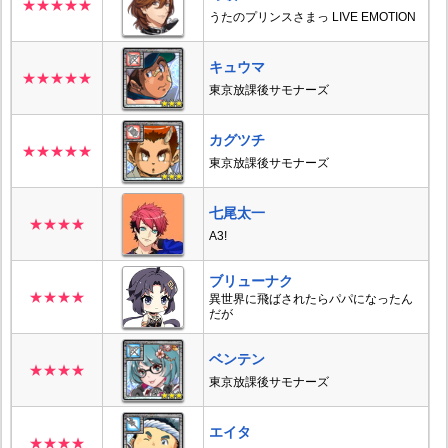
★★★★★
うたのプリンスさまっ LIVE EMOTION
キュウマ
★★★★★
東京放課後サモナーズ
カグツチ
★★★★★
東京放課後サモナーズ
七尾太一
★★★★
A3!
ブリューナク
★★★★
異世界に飛ばされたらパパになったん
だが
ベンテン
★★★★
東京放課後サモナーズ
エイタ
★★★★