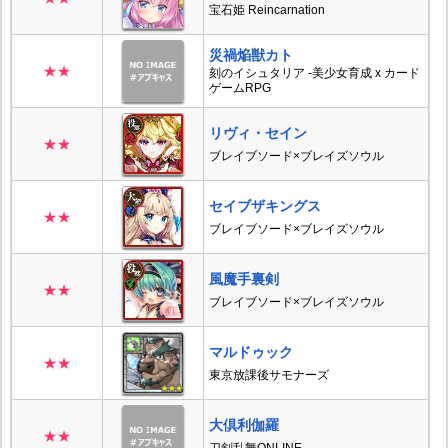
宝石姫 Reincarnation
災禍焔獣カト
★★
刻のイシュタリア -美少女育成 x カード
ゲームRPG
リヴィ・セイン
★★
ブレイブソード×ブレイズソウル
セイブザキングス
★★
ブレイブソード×ブレイズソウル
風魔手裏剣
★★
ブレイブソード×ブレイズソウル
マルドゥック
★★
東京放課後サモナーズ
大倶利伽羅
★★