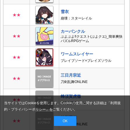
雪衣
★★
崩壊：スターレイル
カーバンクル
★★
ぷよぷよ‼クエスト(ぷよクエ)_簡単爽快
パズルRPGゲーム
ワームスレイヤー
★★
ブレイブソード×ブレイズソウル
三日月宗近
★★
刀剣乱舞ONLINE
蜂須賀虎徹
★★
当サイトではCookieを使用します。Cookieの使用に関する詳細は「
利用規
刀剣乱舞ONLINE
約・プライバシーポリシー
」をご覧ください。
静形薙刀
★★
OK
刀剣乱舞ONLINE