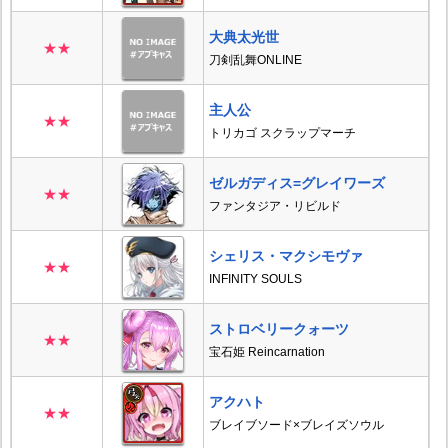
大典太光世
★★
刀剣乱舞ONLINE
主人公
★★
トリカゴ スクラップマーチ
ゼルガディス=グレイワーズ
★★
ファンタジア・リビルド
シェリス・マクシモヴァ
★★
INFINITY SOULS
ストロベリークォーツ
★★
宝石姫 Reincarnation
アクハト
★★
ブレイブソード×ブレイズソウル