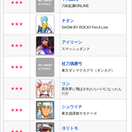
★★★
刀剣乱舞ONLINE
チタン
★★★
SHOW BY ROCK!! Fes A Live
アイリーン
★★★
スマッシュダンク
杖刀偶磨弓
★★★
東方ダンマクカグラ（ダンカグ）
リン
★★★
異世界に飛ばされたらパパになったん
だが
シュウイチ
★★★
東京放課後サモナーズ
ヨリトモ
★★★