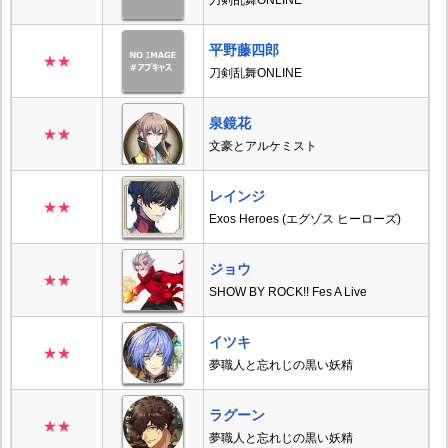
刀剣乱舞ONLINE
平野藤四郎
★★
刀剣乱舞ONLINE
泉鏡花
★★
文豪とアルケミスト
レインジ
★★
Exos Heroes (エグゾス ヒーローズ)
ジョウ
★★
SHOW BY ROCK!! Fes A Live
イツキ
★★
夢職人と忘れじの黒い妖精
ラグーン
★★
夢職人と忘れじの黒い妖精