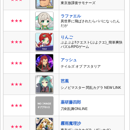
東京放課後サモナーズ
ラファエル
★★★
異世界に飛ばされたらパパになったん
だが
りんご
★★★
ぷよぷよ‼クエスト(ぷよクエ)_簡単爽快
パズルRPGゲーム
アッシュ
★★★
テイルズ オブ アスタリア
芭蕉
★★★
シノビマスター 閃乱カグラ NEW LINK
薬研藤四郎
★★★
刀剣乱舞ONLINE
霧雨魔理沙
★★★