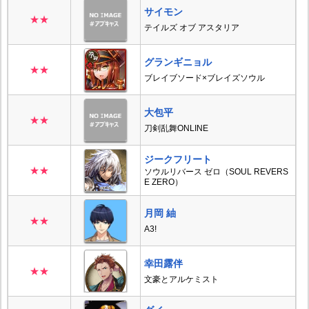
サイモン
★★
テイルズ オブ アスタリア
グランギニョル
★★
ブレイブソード×ブレイズソウル
大包平
★★
刀剣乱舞ONLINE
ジークフリート
★★
ソウルリバース ゼロ（SOUL REVERS
E ZERO）
月岡 紬
★★
A3!
幸田露伴
★★
文豪とアルケミスト