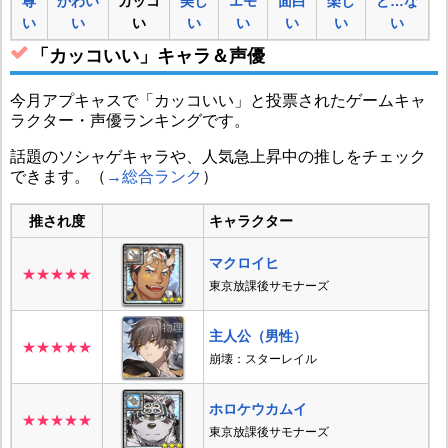
尊
かわい
カッコ
美し
エモ
面白
楽し
ど…な
い
い
い
い
い
い
い
い
「カッコいい」キャラ＆声優
今月アプキャスで「カッコいい」と投票されたゲームキャ
ラクター・声優ランキングです。
話題のソシャゲキャラや、人気急上昇中の推しをチェック
できます。（
→総合ランク
）
推され度
キャラクター
マクロイヒ
★★★★★
東京放課後サモナーズ
主人公（男性）
★★★★★
崩壊：スターレイル
ホロケウカムイ
★★★★★
東京放課後サモナーズ