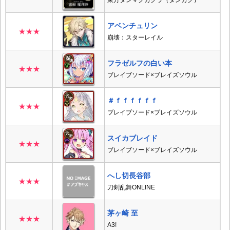
東方ダンマクカグラ（ダンカグ）
アベンチュリン
★★★
崩壊：スターレイル
フラゼルフの白い本
★★★
ブレイブソード×ブレイズソウル
＃ｆｆｆｆｆｆ
★★★
ブレイブソード×ブレイズソウル
スイカブレイド
★★★
ブレイブソード×ブレイズソウル
へし切長谷部
★★★
刀剣乱舞ONLINE
茅ヶ崎 至
★★★
A3!