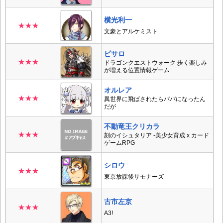
横光利一
★★★
文豪とアルケミスト
ピサロ
★★★
ドラゴンクエストウォーク 歩く楽しみ
が増える位置情報ゲーム
オルレア
★★★
異世界に飛ばされたらパパになったん
だが
不動竜王クリカラ
★★★
刻のイシュタリア -美少女育成 x カード
ゲームRPG
シロウ
★★★
東京放課後サモナーズ
古市左京
★★★
A3!