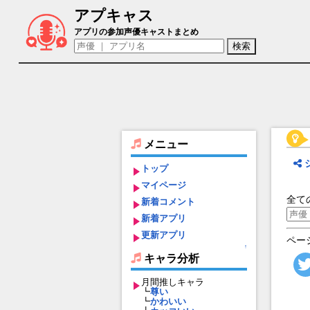
アプキャス
検索
アプリの参加声優キャストまとめ
メニュー
トップ
マイページ
全て
新着コメント
新着アプリ
更新アプリ
ペー
↑
キャラ分析
月間推しキャラ
┗
尊い
┗
かわいい