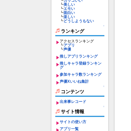
┗
カッコいい
┗
美しい
┗
エモい
┗
面白い
┗
楽しい
┗
どうしようもない
↑
ランキング
アクセスランキング
┗
アプリ
┗
声優
推しアプリランキング
推しキャラ登録ランキン
グ
参加キャラ数ランキング
声優Xいいね集計
↑
コンテンツ
出来事レコード
↑
サイト情報
サイトの使い方
アプリ一覧